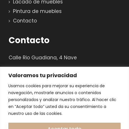
Lacado de muebles
Pintura de muebles
Contacto
Contacto
Calle Rio Guadiana, 4 Nave
29120, Alahurin el Grande, Málaga
Valoramos tu privacidad
Teléfono: 658 414 073
Usamos cookies para mejorar su experiencia de
navegación, mostrarle anuncios o contenidos
E-mail: lacadosiamartin@gmail.com
personalizados y analizar nuestro tráfico. Al hacer clic
en “Aceptar todo” usted da su consentimiento a
nuestro uso de las cookies.
Aceptar todo